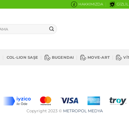
HAKKIMIZDA
GİZLİL
N
COL-LION SAŞE
BUGENDAI
MOVE-ART
Vİ
Copyright 2023 ©
METROPOL MEDYA