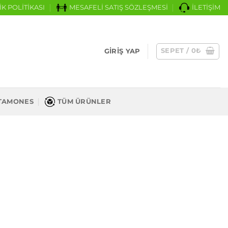
İK POLİTİKASI
MESAFELİ SATIŞ SÖZLEŞMESİ
İLETİŞİM
SEPET /
0
₺
GIRIŞ YAP
TAMONES
TÜM ÜRÜNLER